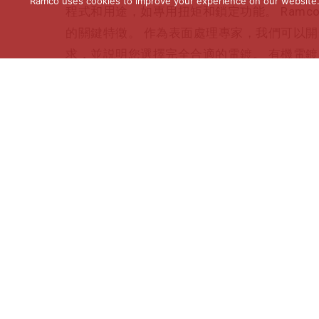
Ramco uses cookies to improve your experience on our website. C
程式和用途，如專用扭矩和鎖定功能。 Ramc
的關鍵特徵。 作為表面處理專家，我們可以
求，並説明您選擇完全合適的電鍍。 有機電
通過每個鎖定功能，Ramco 可以自定義工程
要求。 工程專用塗料和蠟應用允許我們撥入
我們內部測試電鍍如何影響扭矩，確保應用程
用。 在應用鎖定功能時，在處理過程中 SPC 會
技術測試設備驗證和認證成品扭矩，使用 RS
證。