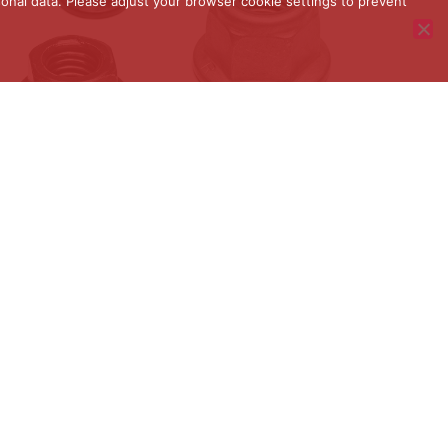
onal data. Please adjust your browser cookie settings to prevent