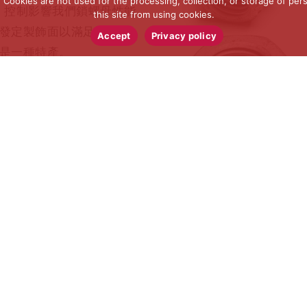
ookies are not used for the processing, collection, or storage of pers
o 控制影響我們鎖螺母性能
this site from using cookies.
開發定製飾面以滿足您的要
Accept
Privacy policy
鍍是一種特產。
師鎖定螺母螺紋以執行特定
特定的扭矩夾要求。
式準確可靠，適合您的使
保持過程控制。 使用 RS
 技術測試設備進行驗證和認