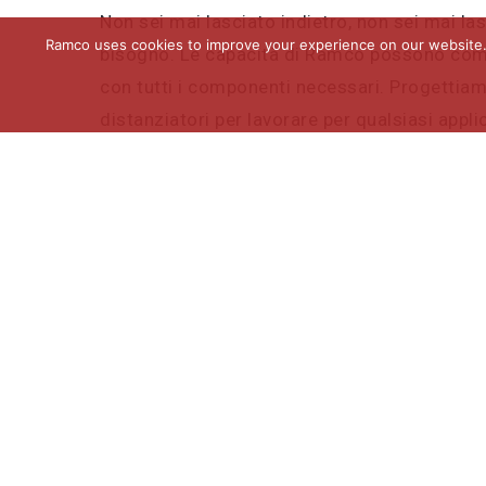
Non sei mai lasciato indietro, non sei mai las
Ramco uses cookies to improve your experience on our website. C
bisogno. Le capacità di Ramco possono comp
con tutti i componenti necessari. Progettia
distanziatori per lavorare per qualsiasi appl
utilizzo tu richieda.
Questo approccio unico e specifico per l’app
progetto dal tuo punto di vista e tenendo pre
competitivo. I distanziatori sono sagomati e s
filettati, vuoti, eccentrici e saldati) per fun
il resto dei componenti. Gli articoli includon
freddo, spazzole di saldatura e distanziatori
su misura.