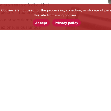
ciato senza ciò di cui hai
ookies are not used for the processing, collection, or storage of pers
letare il tuo processo
this site from using cookies.
mo e progettiamo
Accept
Privacy policy
icazione, in qualunque
licazione esamina il tuo
sente il tuo vantaggio
tilizzati (inclusi flangia,
zionare con precisione con
o speciali formati a
 di saldatura progettati